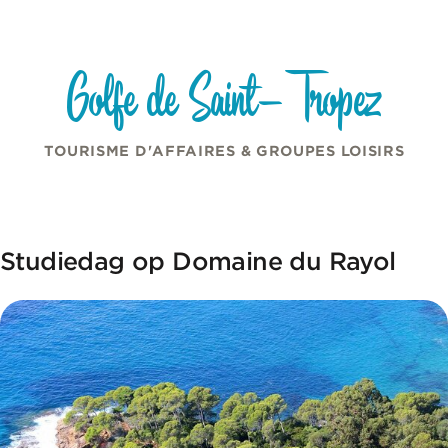
Cookies beheer paneel
Overslaan naar inhoud
Golfe de Saint-Tropez
TOURISME D'AFFAIRES & GROUPES LOISIRS
Studiedag op Domaine du Rayol