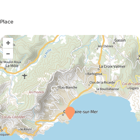
Place
+
–