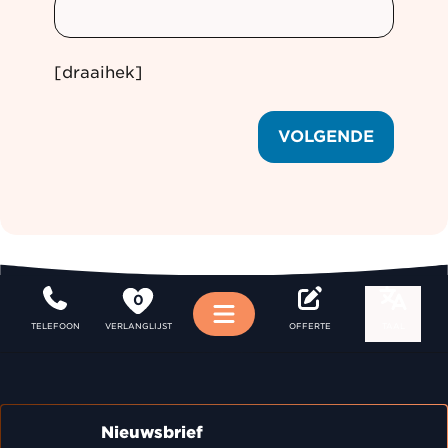
[draaihek]
VOLGENDE
0
Menu
TELEFOON
VERLANGLIJST
OFFERTE
TAAL
Nieuwsbrief