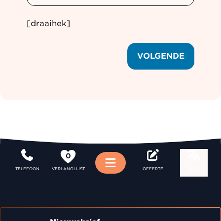
[draaihek]
VOLGENDE
0
Menu
TELEFOON
VERLANGLIJST
OFFERTE
TAAL