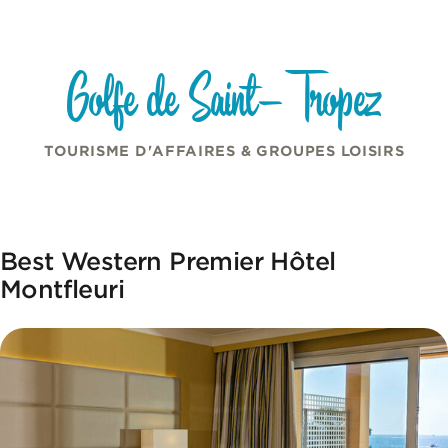
Panneau de gestion des cookies
Aller au contenu
Golfe de Saint-Tropez
TOURISME D'AFFAIRES & GROUPES LOISIRS
Best Western Premier Hôtel
Montfleuri