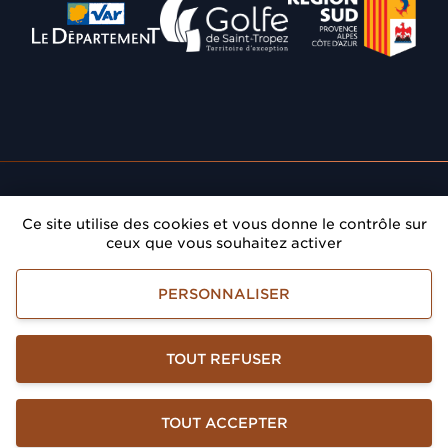
Département du Var
Communauté de Communes
Région Provence A
Rendez-vous
: Donnez du prestige à vos réunions
Ce site utilise des cookies et vous donne le contrôle sur
dans le Golfe de Saint-Tropez
ceux que vous souhaitez activer
Golfe de Saint-Tropez Développement
PERSONNALISER
Mentions légales
Accessibilité
Gestion des informations personnelles
TOUT REFUSER
TOUT ACCEPTER
Haut de page