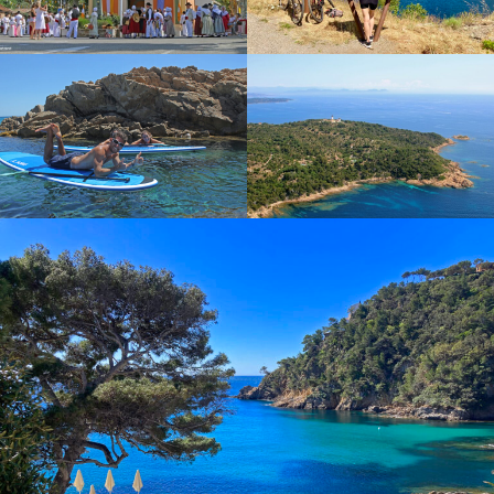
clichés estivaux, la destination révèle toute
l’année ses trésors : hébergements
accueillants, activités variées et expériences
authentiques. Une invitation idéale pour
organiser, même hors saison, des séjours de
groupes ou des événements d’entreprise
mêlant découvertes, détente et art de vivre
méditerranéen.