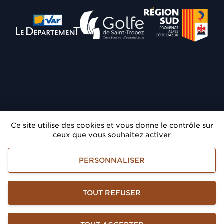
Département du Var
Communauté de Communes
Région Provence A
Rendez-vous
: Donnez du prestige à vos réunions
Ce site utilise des cookies et vous donne le contrôle sur
dans le Golfe de Saint-Tropez
ceux que vous souhaitez activer
Golfe de Saint-Tropez Développement
PERSONNALISER
Mentions légales
Accessibilité
Gestion des informations personnelles
TOUT REFUSER