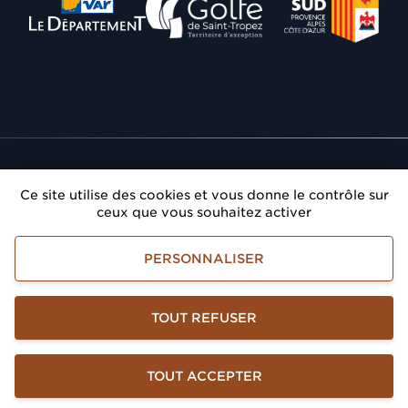
Département du Var
Communauté de Communes
Région Provence A
Rendez-vous
: Donnez du prestige à vos réunions
Ce site utilise des cookies et vous donne le contrôle sur
dans le Golfe de Saint-Tropez
ceux que vous souhaitez activer
Golfe de Saint-Tropez Développement
PERSONNALISER
Mentions légales
Accessibilité
Gestion des informations personnelles
TOUT REFUSER
TOUT ACCEPTER
Haut de page