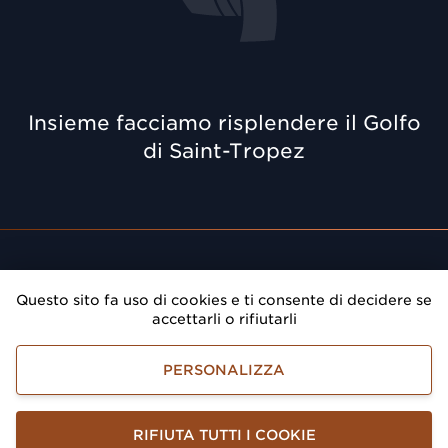
Insieme facciamo risplendere il Golfo
di Saint-Tropez
Rendez-vous
: Dai prestigio alle tue riunioni nel Golfo
Questo sito fa uso di cookies e ti consente di decidere se
di Saint-Tropez
accettarli o rifiutarli
Golfe de Saint-Tropez Développement
PERSONALIZZA
Termini legali
Accessibilità
RIFIUTA TUTTI I COOKIE
Gestione delle informazioni personali