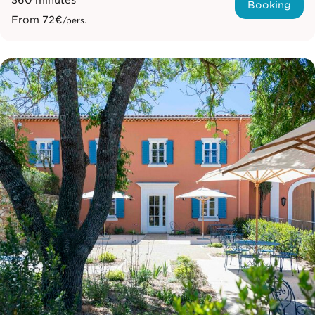
360 minutes
Booking
From
72€
/pers.