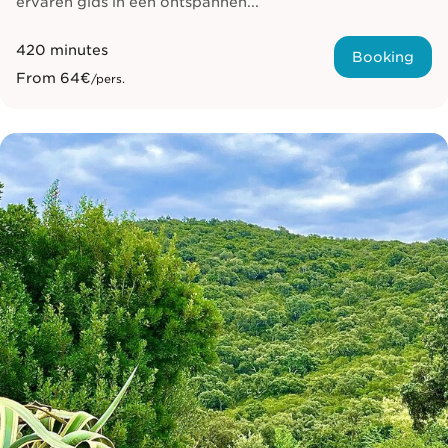
ervaren gids in een ontspannen...
420 minutes
Booking
From
64€
/pers.