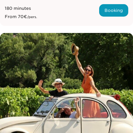
180 minutes
Booking
From
70€
/pers.