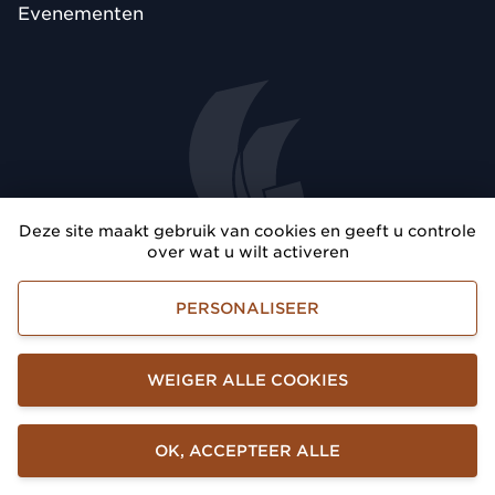
Evenementen
Deze site maakt gebruik van cookies en geeft u controle
over wat u wilt activeren
PERSONALISEER
Laten we samen de Golf van Saint-
Tropez laten schitteren
WEIGER ALLE COOKIES
OK, ACCEPTEER ALLE