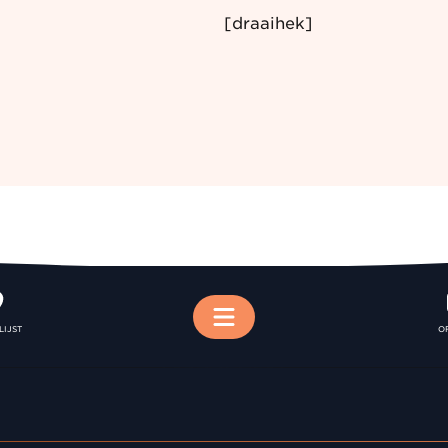
[draaihek]
Menu
IJST
O