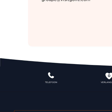
0
TELEFOON
VERLANGL