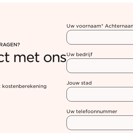
Uw voornaam* Achternaa
VRAGEN?
t met ons
Uw bedrijf
Jouw stad
t kostenberekening
Uw telefoonnummer