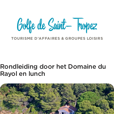
Cookies beheer paneel
Overslaan naar inhoud
Golfe de Saint-Tropez
TOURISME D'AFFAIRES & GROUPES LOISIRS
Rondleiding door het Domaine du
Rayol en lunch