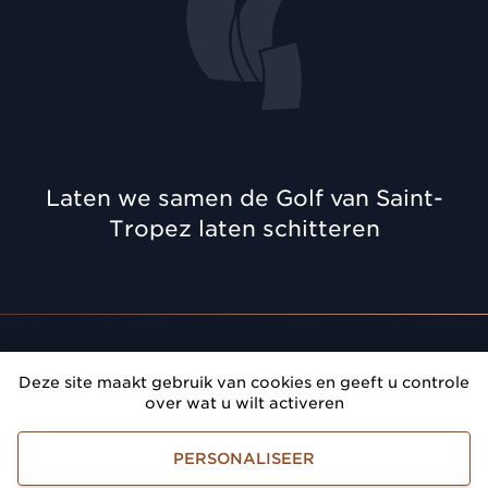
Laten we samen de Golf van Saint-
Tropez laten schitteren
Afspraak
: Geef prestige aan uw bijeenkomsten in de
Deze site maakt gebruik van cookies en geeft u controle
Golf van Saint-Tropez
over wat u wilt activeren
Golfe de Saint-Tropez Développement
PERSONALISEER
Juridische voorwaarden