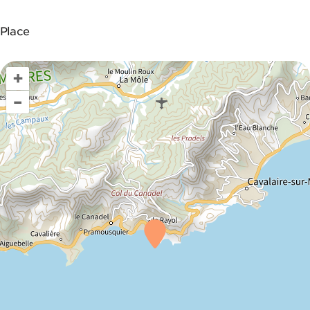
Place
+
–