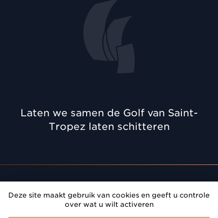
Laten we samen de Golf van Saint-
Tropez laten schitteren
Afspraak
: Geef prestige aan uw bijeenkomsten in de
Deze site maakt gebruik van cookies en geeft u controle
Golf van Saint-Tropez
over wat u wilt activeren
Golfe de Saint-Tropez Développement