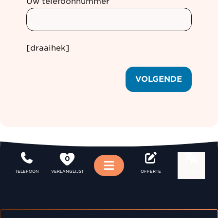
Uw telefoonnummer
[draaihek]
VOLGENDE
0
Menu
TELEFOON
VERLANGLIJST
OFFERTE
TAAL