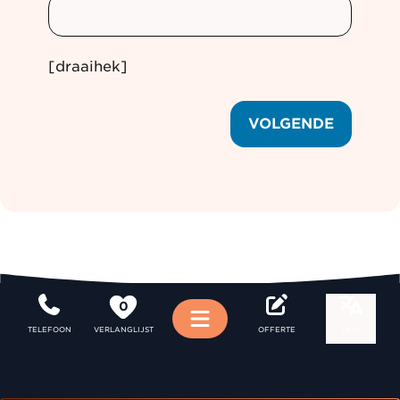
[draaihek]
VOLGENDE
0
Menu
TELEFOON
VERLANGLIJST
OFFERTE
TAAL