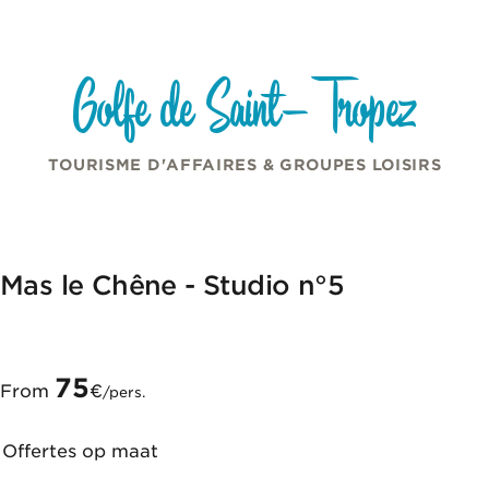
Cookies beheer paneel
Overslaan naar inhoud
Golfe de Saint-Tropez
TOURISME D'AFFAIRES & GROUPES LOISIRS
Mas le Chêne - Studio n°5
75
From
€
/pers.
Offertes op maat