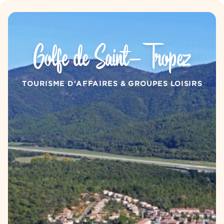
Aller au contenu
Panneau de gestion des cookies
Golfe de Saint-Tropez
TOURISME D'AFFAIRES & GROUPES LOISIRS